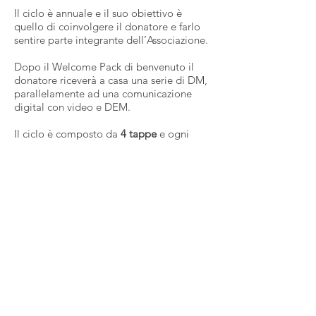
Il ciclo è annuale e il suo obiettivo è
quello di coinvolgere il donatore e farlo
sentire parte integrante dell’Associazione.
Dopo il Welcome Pack di benvenuto il
donatore riceverà a casa una serie di DM,
parallelamente ad una comunicazione
digital con video e DEM.
Il ciclo è composto da
4 tappe
e ogni
tappa approfondisce i servizi
dell’Associazione tramite uno storytelling
di un beneficiario.
Creatività: Alice Antonelli
Agenzia: Mela Communication
Anno: 2020